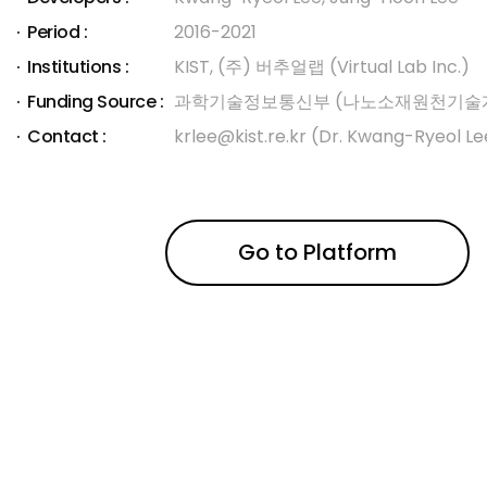
Period :
2016-2021
Institutions :
KIST, (주) 버추얼랩 (Virtual Lab Inc.)
Funding Source :
과학기술정보통신부 (나노소재원천기술
Contact :
krlee@kist.re.kr (Dr. Kwang-Ryeol Le
Go to Platform