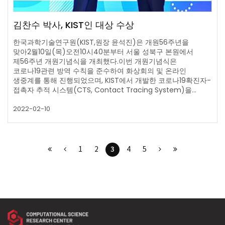
김찬수 박사, KIST인 대상 수상
한국과학기술연구원(KIST,원장 윤석진)은 개원56주년을
맞아2월10일(목)오전10시40분부터 서울 성북구 본원에서
제56주년 개원기념식을 개최했다.이번 개원기념식은
코로나19관련 방역 수칙을 준수하여 화상회의 및 온라인
생중계를 통해 진행되었으며, KIST에서 개발한 코로나19확진자-
접촉자 추적 시스템(CTS, Contact Tracing System)을…
2022-02-10
3
1
2
4
5